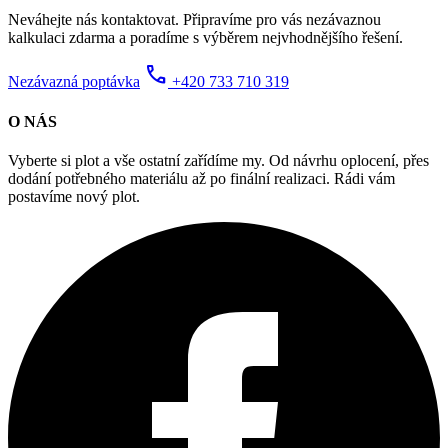
Neváhejte nás kontaktovat. Připravíme pro vás nezávaznou
kalkulaci zdarma a poradíme s výběrem nejvhodnějšího řešení.
call
Nezávazná poptávka
+420 733 710 319
O NÁS
Vyberte si plot a vše ostatní zařídíme my. Od návrhu oplocení, přes
dodání potřebného materiálu až po finální realizaci. Rádi vám
postavíme nový plot.