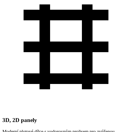
3D, 2D panely
Moderní plotové dílce s vodorovným prolisem pro zvýšenou